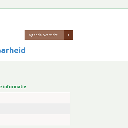
Agenda overzicht
aarheid
 informatie