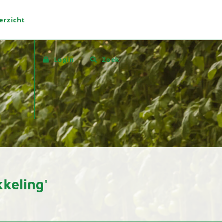
erzicht
Login
Zoek
keling'