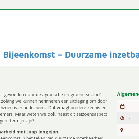
d Bijeenkomst – Duurzame inzetb
Algemene
 uitgevonden door de agrarische en groene sector?
 zolang we kunnen herinneren een uitdaging om door
 seizoen is er ander werk. Dat vraagt bredere kennis en
nemers. Maar weten we ook, naast dit seizoensaspect,
-
ere termijn zijn?
aarheid met Jaap Jongejan
jeenkomst in het teken van duurzame inzetbaarheid.