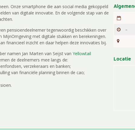
Algemene
s heen. Onze smartphone die aan social media gekoppeld
eelden van digitale innovatie. En de volgende stap van de
achten.
–
 een pensioendeelnemer tegenwoordig beschikken over
n MijnOmgeving met digitale stukken en berekeningen.
financieel inzicht en daar helpen deze innovaties bij.
ber namen Jan Marten van Seijst van
Yellowtail
Locatie
men de deelnemers mee langs de:
ioenfondsen, verzekeraars en banken;
ulling van financiële planning binnen de cao;
nsioen.