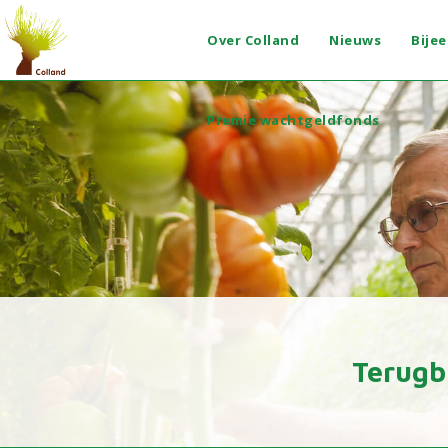
Over Colland
Nieuws
Bije
Premie wachtgeldfonds
Terugb