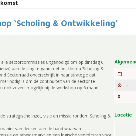
enkomst
op ‘Scholing & Ontwikkeling’
Algemene
 alle sectorcommissies uitgenodigd om op dinsdag 6
ieuw) aan de slag te gaan met het thema ‘Scholing &
and Sectorraad onderschrijft in haar strategie dat
mer nodig is om de continuïteit van de sector te
–
n ook zoveel mogelijk bij de workshop op 6 maart
Locatie
e strategische inzet, visie en missie rondom Scholing &
n manier van denken aan de hand waarvan
 missie op arbeidsmarkt en een logische vervolgstap voor