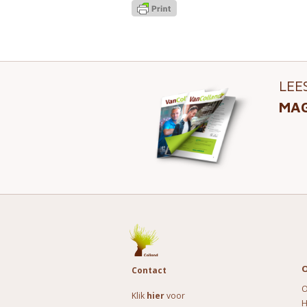
LEE
MAG
O
Contact
O
Klik
hier
voor
H