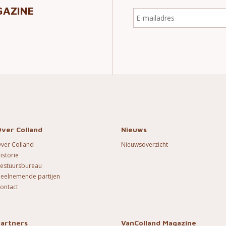
AZINE
ver Colland
Nieuws
ver Colland
Nieuwsoverzicht
istorie
estuursbureau
eelnemende partijen
ontact
Partners
VanColland Magazine