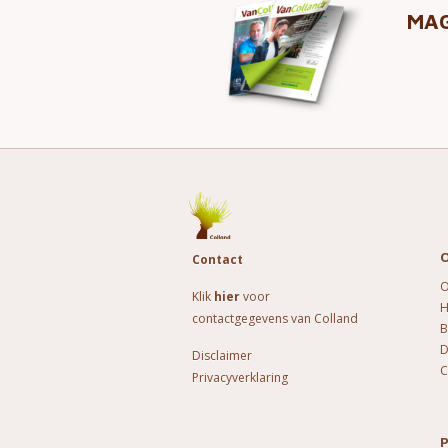
MAG
O
Contact
O
Klik
hier
voor
H
contactgegevens van Colland
B
D
Disclaimer
C
Privacyverklaring