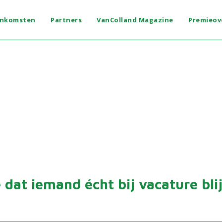
enkomsten
Partners
VanColland Magazine
Premieov
e dat iemand écht bij vacature bli