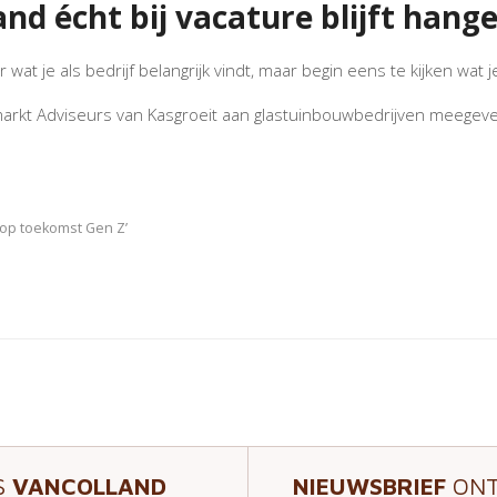
and écht bij vacature blijft hang
r wat je als bedrijf belangrijk vindt, maar begin eens te kijken w
smarkt Adviseurs van Kasgroeit aan glastuinbouwbedrijven meegeven
 op toekomst Gen Z’
S
VANCOLLAND
NIEUWSBRIEF
ONT